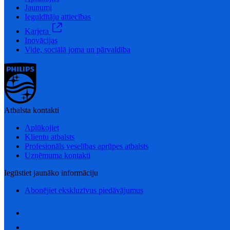
Jaunumi
Ieguldītāju attiecības
Karjera
Inovācijas
Vide, sociālā joma un pārvaldība
Atbalsta kontakti
Aplūkojiet
Klientu atbalsts
Profesionāls veselības aprūpes atbalsts
Uzņēmuma kontakti
Iegūstiet jaunāko informāciju
Abonējiet ekskluzīvus piedāvājumus