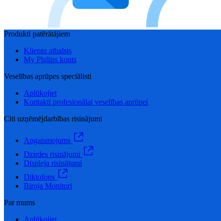
Produkti patērātājiem
Klientu atbalsts
My Philips konts
Veselības aprūpes speciālisti
Aplūkojiet
Kontakti profesionālai veselības aprūpei
Citi uzņēmējdarbības risinājumi
Apgaismojums
Dzirdes risinājumi
Displeja risinājumi
Diktofons
Biroja Monitori
Par mums
Aplūkojiet