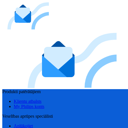
Produkti patērātājiem
Klientu atbalsts
My Philips konts
Veselības aprūpes speciālisti
Aplūkojiet