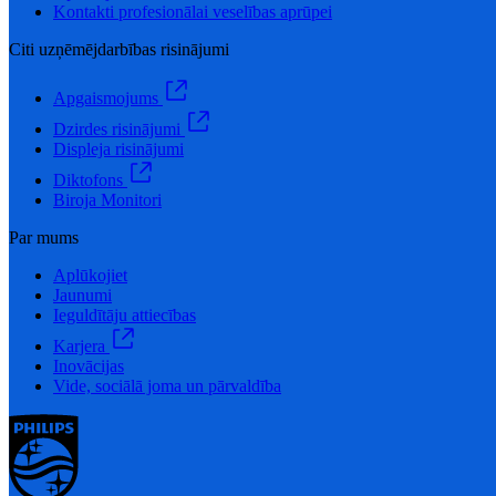
Kontakti profesionālai veselības aprūpei
Citi uzņēmējdarbības risinājumi
Apgaismojums
Dzirdes risinājumi
Displeja risinājumi
Diktofons
Biroja Monitori
Par mums
Aplūkojiet
Jaunumi
Ieguldītāju attiecības
Karjera
Inovācijas
Vide, sociālā joma un pārvaldība