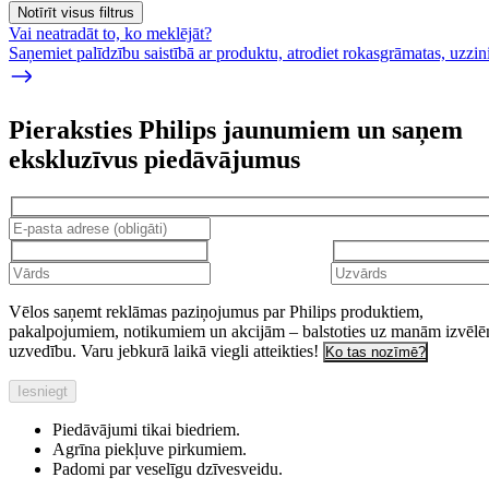
Notīrīt visus filtrus
Vai neatradāt to, ko meklējāt?
Saņemiet palīdzību saistībā ar produktu, atrodiet rokasgrāmatas, uzz
Pieraksties Philips jaunumiem un saņem
ekskluzīvus piedāvājumus
Vēlos saņemt reklāmas paziņojumus par Philips produktiem,
pakalpojumiem, notikumiem un akcijām – balstoties uz manām izvēl
uzvedību. Varu jebkurā laikā viegli atteikties!
Ko tas nozīmē?
Iesniegt
Piedāvājumi tikai biedriem.
Agrīna piekļuve pirkumiem.
Padomi par veselīgu dzīvesveidu.