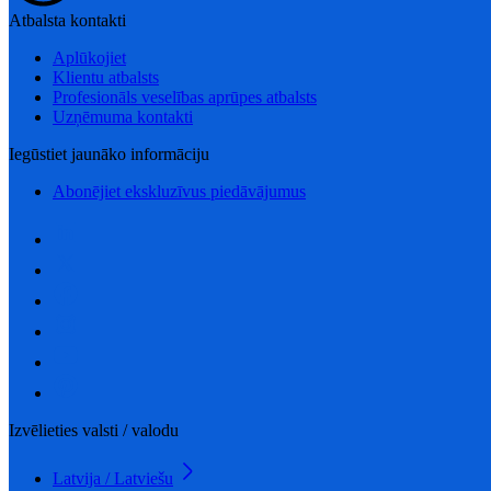
Atbalsta kontakti
Aplūkojiet
Klientu atbalsts
Profesionāls veselības aprūpes atbalsts
Uzņēmuma kontakti
Iegūstiet jaunāko informāciju
Abonējiet ekskluzīvus piedāvājumus
Izvēlieties valsti / valodu
Latvija / Latviešu