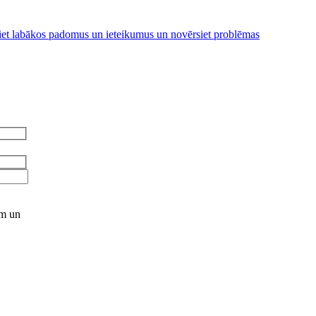
iniet labākos padomus un ieteikumus un novērsiet problēmas
ēm un