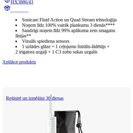
HX3886/43
HX991B
Sonicare Fluid Action un Quad Stream tehnoloģija
Noņem līdz 100% vairāk plankumu 3 dienās****
Saudzīgi noņem līdz 99% aplikuma zem smaganu
līnijas**
Vizuāls spiediena sensors
1 uzlādes glāze + 1 ceļojumu futrālis-lādētājs +
2 irigatora uzgaļi + 1 C3 zobu sukas uzgalis
Aplūkot produktu
Reģistrē un izmēģini 30 dienas