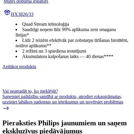
Mutes dobuma irigators
HX3826/33
Quad Stream tehnoloģija
Saudzīgi noņem līdz 99% aplikuma zem smaganu
līnijas*
Līdz 2 reizēm efektīvāk par zobstarpu tīrīšanas birstītēm,
notīrot aplikumu**
2 režīmi un 3 spiediena iestatījumi
Akumulatora kalpošanas laiks — 40 dienas****
Aplūkot produktu
Vai neatradāt to, ko meklējāt?
Saņemiet palīdzību saistībā ar produktu, atrodiet rokasgrāmatas,
uzziniet labākos padomus un ieteikumus un novērsiet problēmas
Pieraksties Philips jaunumiem un saņem
ekskluzīvus piedāvājumus