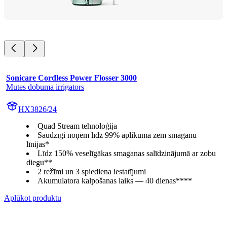
Sonicare Cordless Power Flosser 3000
Mutes dobuma irrigators
HX3826/24
Quad Stream tehnoloģija
Saudzīgi noņem līdz 99% aplikuma zem smaganu
līnijas*
Līdz 150% veselīgākas smaganas salīdzinājumā ar zobu
diegu**
2 režīmi un 3 spiediena iestatījumi
Akumulatora kalpošanas laiks — 40 dienas****
Aplūkot produktu