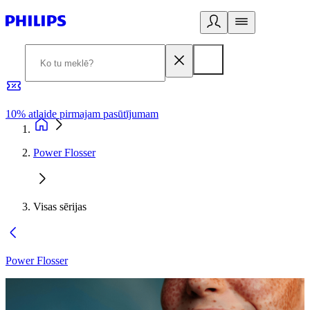
10% atlaide pirmajam pasūtījumam
3
Power Flosser
Visas sērijas
Power Flosser