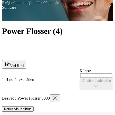
Reģistrē un izmēģini līdz 90 dienām
Sonicare
Power Flosser
(
4
)
Visi filtri
1
Kārtot:
1–4 no 4 rezultātiem
Vislabākā atbilstība
Bezvadu Power Flosser 3000
Notīrīt visus filtrus