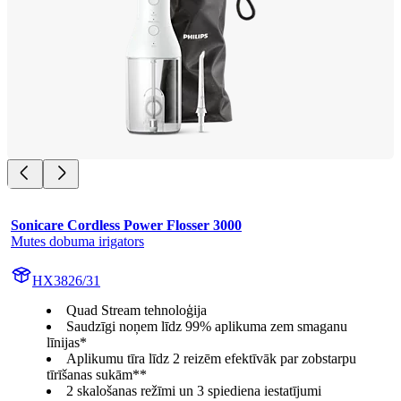
Sonicare Cordless Power Flosser 3000
Mutes dobuma irigators
HX3826/31
Quad Stream tehnoloģija
Saudzīgi noņem līdz 99% aplikuma zem smaganu
līnijas*
Aplikumu tīra līdz 2 reizēm efektīvāk par zobstarpu
tīrīšanas sukām**
2 skalošanas režīmi un 3 spiediena iestatījumi