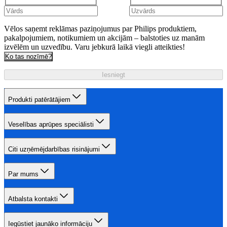
Vēlos saņemt reklāmas paziņojumus par Philips produktiem,
pakalpojumiem, notikumiem un akcijām – balstoties uz manām
izvēlēm un uzvedību. Varu jebkurā laikā viegli atteikties!
Ko tas nozīmē?
Iesniegt
Produkti patērātājiem
Veselības aprūpes speciālisti
Citi uzņēmējdarbības risinājumi
Par mums
Atbalsta kontakti
Iegūstiet jaunāko informāciju