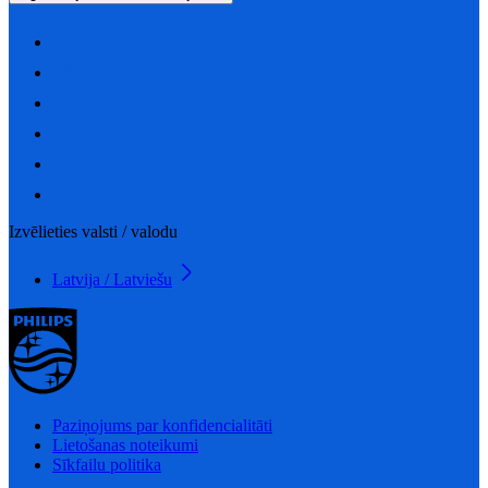
Izvēlieties valsti / valodu
Latvija / Latviešu
Paziņojums par konfidencialitāti
Lietošanas noteikumi
Sīkfailu politika