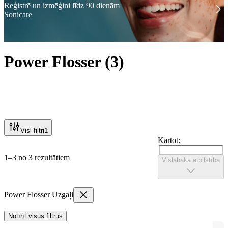
Reģistrē un izmēģini līdz 90 dienām
Sonicare
Power Flosser
(
3
)
Visi filtri
1
Kārtot:
1–3 no 3 rezultātiem
Vislabākā atbilstība
Power Flosser Uzgaļi
Notīrīt visus filtrus