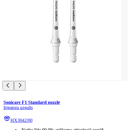
Sonicare F1 Standard nozzle
Irigatora uzgalis
HX3042/00
Notīra līdz 99,9% aplikuma attiecīgajā zonā*.