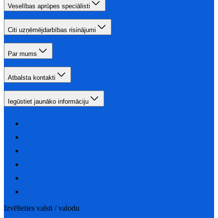
Veselības aprūpes speciālisti
Citi uzņēmējdarbības risinājumi
Par mums
Atbalsta kontakti
Iegūstiet jaunāko informāciju
Izvēlieties valsti / valodu