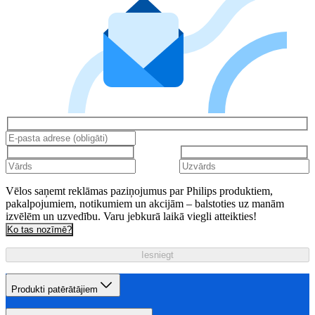
Vēlos saņemt reklāmas paziņojumus par Philips produktiem,
pakalpojumiem, notikumiem un akcijām – balstoties uz manām
izvēlēm un uzvedību. Varu jebkurā laikā viegli atteikties!
Ko tas nozīmē?
Iesniegt
Produkti patērātājiem