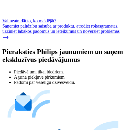
Vai neatradāt to, ko meklējāt?
Saņemiet palīdzību saistībā ar produktu, atrodiet rokasgrāmatas,
uzziniet labākos padomus un ieteikumus un novērsiet problēmas
Pieraksties Philips jaunumiem un saņem
ekskluzīvus piedāvājumus
Piedāvājumi tikai biedriem.
Agrīna piekļuve pirkumiem.
Padomi par veselīgu dzīvesveidu.