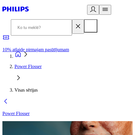
10% atlaide pirmajam pasūtījumam
3
Power Flosser
Visas sērijas
Power Flosser