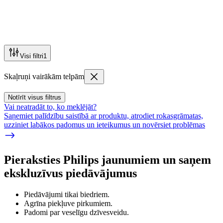
Visi filtri
1
Skaļruņi vairākām telpām
Notīrīt visus filtrus
Vai neatradāt to, ko meklējāt?
Saņemiet palīdzību saistībā ar produktu, atrodiet rokasgrāmatas,
uzziniet labākos padomus un ieteikumus un novērsiet problēmas
Pieraksties Philips jaunumiem un saņem
ekskluzīvus piedāvājumus
Piedāvājumi tikai biedriem.
Agrīna piekļuve pirkumiem.
Padomi par veselīgu dzīvesveidu.