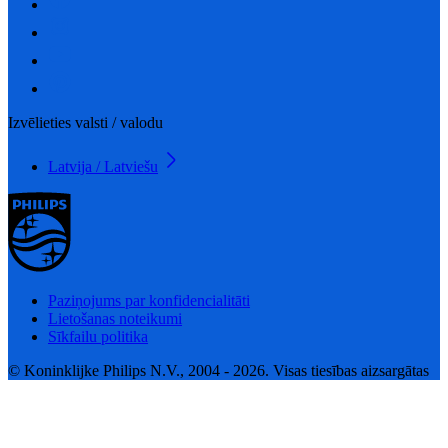
Izvēlieties valsti / valodu
Latvija / Latviešu
Paziņojums par konfidencialitāti
Lietošanas noteikumi
Sīkfailu politika
© Koninklijke Philips N.V., 2004 - 2026. Visas tiesības aizsargātas