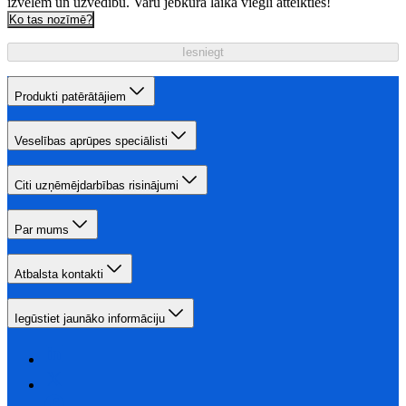
izvēlēm un uzvedību. Varu jebkurā laikā viegli atteikties!
Ko tas nozīmē?
Iesniegt
Produkti patērātājiem
Veselības aprūpes speciālisti
Citi uzņēmējdarbības risinājumi
Par mums
Atbalsta kontakti
Iegūstiet jaunāko informāciju