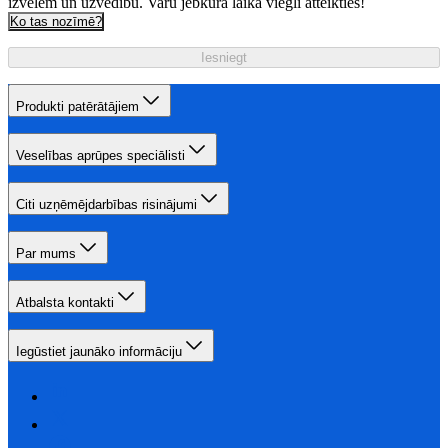
izvēlēm un uzvedību. Varu jebkurā laikā viegli atteikties!
Ko tas nozīmē?
Iesniegt
Produkti patērātājiem
Veselības aprūpes speciālisti
Citi uzņēmējdarbības risinājumi
Par mums
Atbalsta kontakti
Iegūstiet jaunāko informāciju