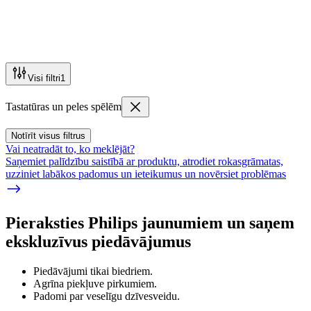
Visi filtri
1
Tastatūras un peles spēlēm
Notīrīt visus filtrus
Vai neatradāt to, ko meklējāt?
Saņemiet palīdzību saistībā ar produktu, atrodiet rokasgrāmatas,
uzziniet labākos padomus un ieteikumus un novērsiet problēmas
Pieraksties Philips jaunumiem un saņem
ekskluzīvus piedāvājumus
Piedāvājumi tikai biedriem.
Agrīna piekļuve pirkumiem.
Padomi par veselīgu dzīvesveidu.