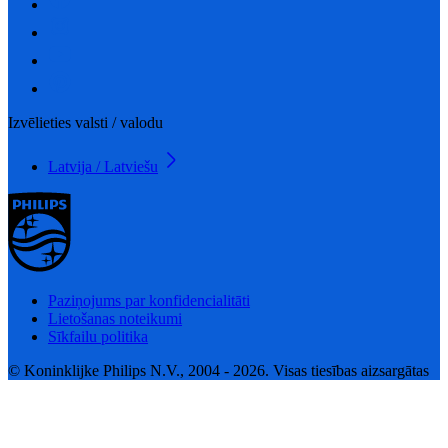
Izvēlieties valsti / valodu
Latvija / Latviešu
Paziņojums par konfidencialitāti
Lietošanas noteikumi
Sīkfailu politika
© Koninklijke Philips N.V., 2004 - 2026. Visas tiesības aizsargātas