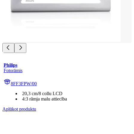
Philips
Fotorāmis
8FF3FPW/00
20,3 cm/8 collu LCD
4:3 rāmja malu attiecība
Aplūkot produktu