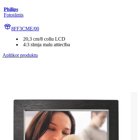
Philips
Fotorāmis
8FF3CME/00
20,3 cm/8 collu LCD
4:3 rāmja malu attiecība
Aplūkot produktu