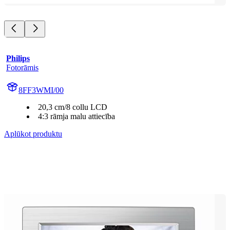
Philips
Fotorāmis
8FF3WMI/00
20,3 cm/8 collu LCD
4:3 rāmja malu attiecība
Aplūkot produktu