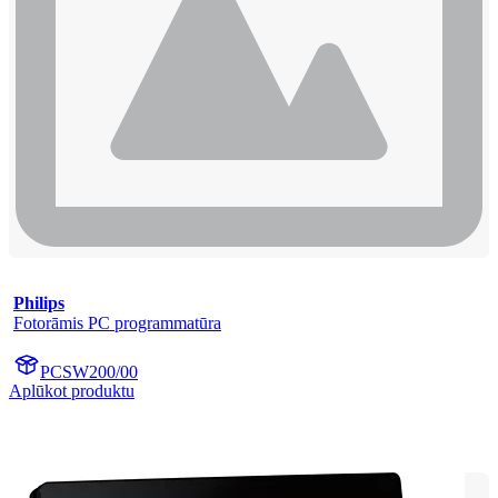
Philips
Fotorāmis PC programmatūra
PCSW200/00
Aplūkot produktu