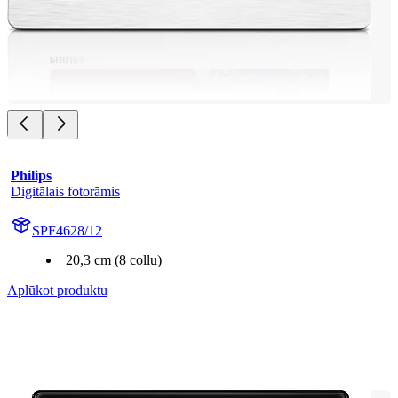
Philips
Digitālais fotorāmis
SPF4628/12
20,3 cm (8 collu)
Aplūkot produktu