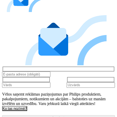
Vēlos saņemt reklāmas paziņojumus par Philips produktiem,
pakalpojumiem, notikumiem un akcijām – balstoties uz manām
izvēlēm un uzvedību. Varu jebkurā laikā viegli atteikties!
Ko tas nozīmē?