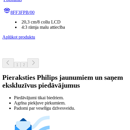
8FF3FPB/00
20,3 cm/8 collu LCD
4:3 rāmja malu attiecība
Aplūkot produktu
1
2
Pieraksties Philips jaunumiem un saņem
ekskluzīvus piedāvājumus
Piedāvājumi tikai biedriem.
Agrīna piekļuve pirkumiem.
Padomi par veselīgu dzīvesveidu.