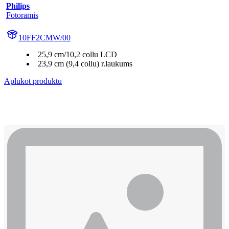
Philips
Fotorāmis
10FF2CMW/00
25,9 cm/10,2 collu LCD
23,9 cm (9,4 collu) r.laukums
Aplūkot produktu