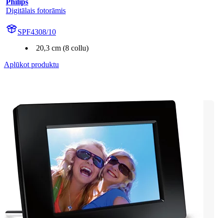
Philips
Digitālais fotorāmis
SPF4308/10
20,3 cm (8 collu)
Aplūkot produktu