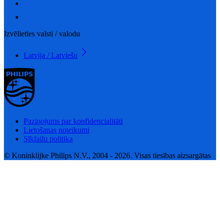
Izvēlieties valsti / valodu
Latvija / Latviešu
Paziņojums par konfidencialitāti
Lietošanas noteikumi
Sīkfailu politika
© Koninklijke Philips N.V., 2004 - 2026. Visas tiesības aizsargātas