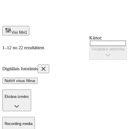
Visi filtri
1
Kārtot:
1–12 no 22 rezultātiem
Vislabākā atbilstība
Digitālais fotorāmis
Notīrīt visus filtrus
Ekrāna izmērs
Recording media