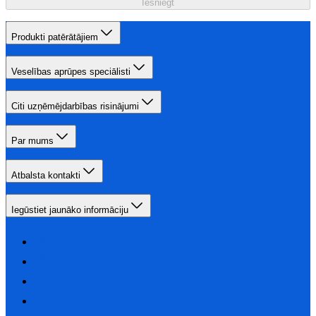
Iesniegt
Produkti patērātājiem
Veselības aprūpes speciālisti
Citi uzņēmējdarbības risinājumi
Par mums
Atbalsta kontakti
Iegūstiet jaunāko informāciju