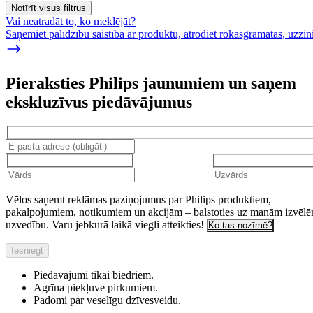
Notīrīt visus filtrus
Vai neatradāt to, ko meklējāt?
Saņemiet palīdzību saistībā ar produktu, atrodiet rokasgrāmatas, uzz
Pieraksties Philips jaunumiem un saņem
ekskluzīvus piedāvājumus
Vēlos saņemt reklāmas paziņojumus par Philips produktiem,
pakalpojumiem, notikumiem un akcijām – balstoties uz manām izvēl
uzvedību. Varu jebkurā laikā viegli atteikties!
Ko tas nozīmē?
Iesniegt
Piedāvājumi tikai biedriem.
Agrīna piekļuve pirkumiem.
Padomi par veselīgu dzīvesveidu.