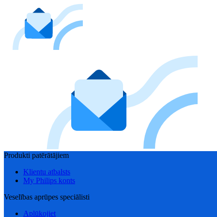
Produkti patērātājiem
Klientu atbalsts
My Philips konts
Veselības aprūpes speciālisti
Aplūkojiet