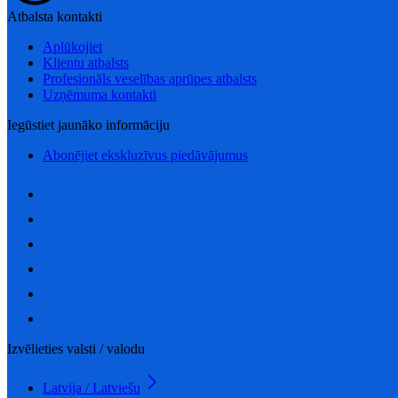
Atbalsta kontakti
Aplūkojiet
Klientu atbalsts
Profesionāls veselības aprūpes atbalsts
Uzņēmuma kontakti
Iegūstiet jaunāko informāciju
Abonējiet ekskluzīvus piedāvājumus
Izvēlieties valsti / valodu
Latvija / Latviešu