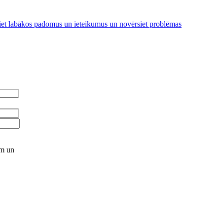
iniet labākos padomus un ieteikumus un novērsiet problēmas
ēm un