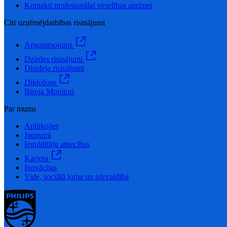
Kontakti profesionālai veselības aprūpei
Citi uzņēmējdarbības risinājumi
Apgaismojums
Dzirdes risinājumi
Displeja risinājumi
Diktofons
Biroja Monitori
Par mums
Aplūkojiet
Jaunumi
Ieguldītāju attiecības
Karjera
Inovācijas
Vide, sociālā joma un pārvaldība