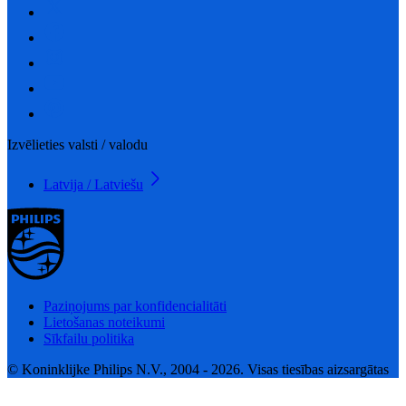
Izvēlieties valsti / valodu
Latvija / Latviešu
Paziņojums par konfidencialitāti
Lietošanas noteikumi
Sīkfailu politika
© Koninklijke Philips N.V., 2004 - 2026. Visas tiesības aizsargātas