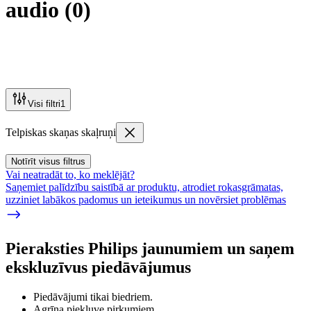
audio
(
0
)
Visi filtri
1
Telpiskas skaņas skaļruņi
Notīrīt visus filtrus
Vai neatradāt to, ko meklējāt?
Saņemiet palīdzību saistībā ar produktu, atrodiet rokasgrāmatas,
uzziniet labākos padomus un ieteikumus un novērsiet problēmas
Pieraksties Philips jaunumiem un saņem
ekskluzīvus piedāvājumus
Piedāvājumi tikai biedriem.
Agrīna piekļuve pirkumiem.