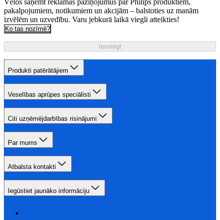
Vēlos saņemt reklāmas paziņojumus par Philips produktiem,
pakalpojumiem, notikumiem un akcijām – balstoties uz manām
izvēlēm un uzvedību. Varu jebkurā laikā viegli atteikties!
Ko tas nozīmē?
Iesniegt
Produkti patērātājiem
Veselības aprūpes speciālisti
Citi uzņēmējdarbības risinājumi
Par mums
Atbalsta kontakti
Iegūstiet jaunāko informāciju