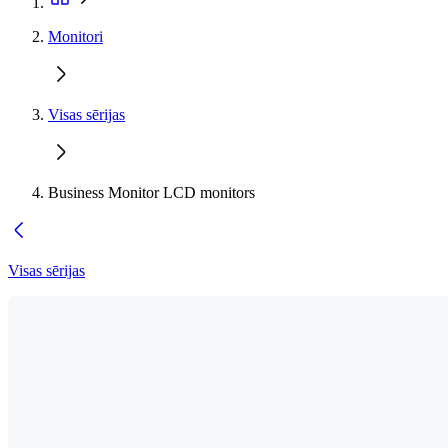
Monitori
Visas sērijas
Business Monitor LCD monitors
Visas sērijas