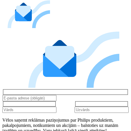
Vēlos saņemt reklāmas paziņojumus par Philips produktiem,
pakalpojumiem, notikumiem un akcijām – balstoties uz manām
izvēlēm un uzvedību. Varu jebkurā laikā viegli atteikties!