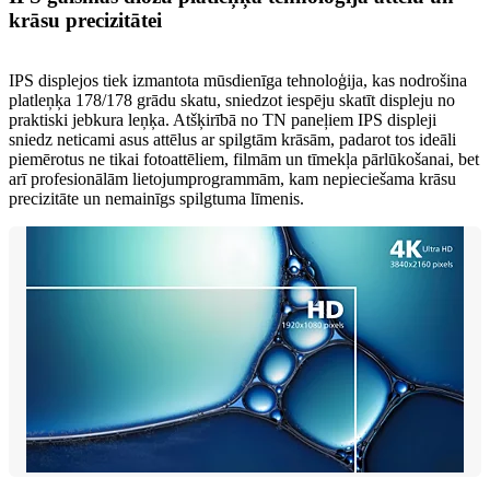
krāsu precizitātei
IPS displejos tiek izmantota mūsdienīga tehnoloģija, kas nodrošina
platleņķa 178/178 grādu skatu, sniedzot iespēju skatīt displeju no
praktiski jebkura leņķa. Atšķirībā no TN paneļiem IPS displeji
sniedz neticami asus attēlus ar spilgtām krāsām, padarot tos ideāli
piemērotus ne tikai fotoattēliem, filmām un tīmekļa pārlūkošanai, bet
arī profesionālām lietojumprogrammām, kam nepieciešama krāsu
precizitāte un nemainīgs spilgtuma līmenis.