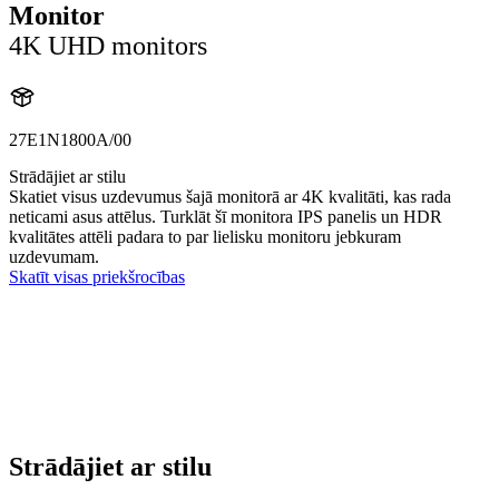
Monitor
4K UHD monitors
27E1N1800A/00
Strādājiet ar stilu
Skatiet visus uzdevumus šajā monitorā ar 4K kvalitāti, kas rada
neticami asus attēlus. Turklāt šī monitora IPS panelis un HDR
kvalitātes attēli padara to par lielisku monitoru jebkuram
uzdevumam.
Skatīt visas priekšrocības
Strādājiet ar stilu