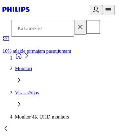
10% atlaide pirmajam pasūtījumam
3
Monitori
Visas sērijas
Monitor 4K UHD monitors