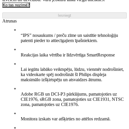
Ko tas nozīmē?
Iesniegt
Atrunas
“IPS” nosaukums / preču zīme un saistītie tehnoloģiju
patenti pieder to attiecīgajiem īpašniekiem.
Reakcijas laika vērtība ir līdzvērtīga SmartResponse
Lai iegūtu labāko veiktspēju, lūdzu, vienmēr nodrošiniet,
ka videokarte spēj nodrošināt šī Philips displeja
maksimālo izšķirtspēju un atsvaidzes ātrumu.
Adobe RGB un DCI-P3 pārklājums, pamatojoties uz
CIE1976, sRGB zona, pamatojoties uz CIE1931, NTSC
zona, pamatojoties uz CIE1976.
Monitora izskats var atšķirties no attēlos redzamā.