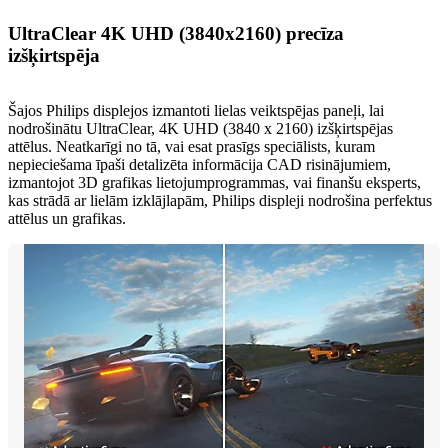
UltraClear 4K UHD (3840x2160) precīza
izšķirtspēja
Šajos Philips displejos izmantoti lielas veiktspējas paneļi, lai
nodrošinātu UltraClear, 4K UHD (3840 x 2160) izšķirtspējas
attēlus. Neatkarīgi no tā, vai esat prasīgs speciālists, kuram
nepieciešama īpaši detalizēta informācija CAD risinājumiem,
izmantojot 3D grafikas lietojumprogrammas, vai finanšu eksperts,
kas strādā ar lielām izklājlapām, Philips displeji nodrošina perfektus
attēlus un grafikas.