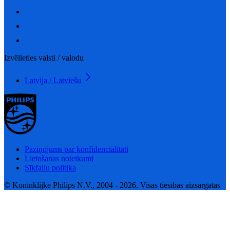
Izvēlieties valsti / valodu
Latvija / Latviešu
Paziņojums par konfidencialitāti
Lietošanas noteikumi
Sīkfailu politika
© Koninklijke Philips N.V., 2004 - 2026. Visas tiesības aizsargātas