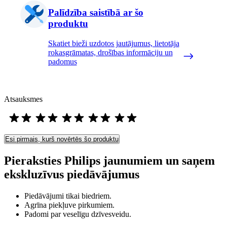
Palīdzība saistībā ar šo
produktu
Skatiet bieži uzdotos jautājumus, lietotāja
rokasgrāmatas, drošības informāciju un
padomus
Atsauksmes
Esi pirmais, kurš novērtēs šo produktu
Pieraksties Philips jaunumiem un saņem
ekskluzīvus piedāvājumus
Piedāvājumi tikai biedriem.
Agrīna piekļuve pirkumiem.
Padomi par veselīgu dzīvesveidu.