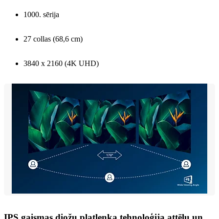
1000. sērija
27 collas (68,6 cm)
3840 x 2160 (4K UHD)
IPS gaismas diožu platleņķa tehnoloģija attēlu un