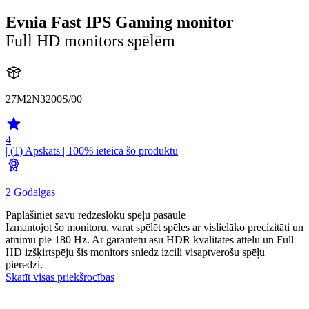
Evnia Fast IPS Gaming monitor
Full HD monitors spēlēm
27M2N3200S/00
4
| (1)
Apskats
| 100% ieteica šo produktu
2 Godalgas
Paplašiniet savu redzesloku spēļu pasaulē
Izmantojot šo monitoru, varat spēlēt spēles ar vislielāko precizitāti un
ātrumu pie 180 Hz. Ar garantētu asu HDR kvalitātes attēlu un Full
HD izšķirtspēju šis monitors sniedz izcili visaptverošu spēļu
pieredzi.
Skatīt visas priekšrocības