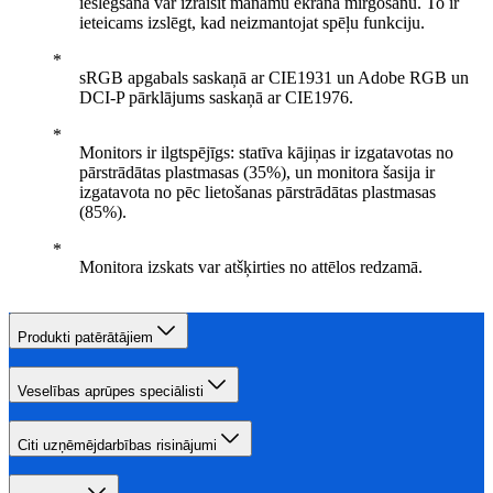
ieslēgšana var izraisīt manāmu ekrāna mirgošanu. To ir
ieteicams izslēgt, kad neizmantojat spēļu funkciju.
sRGB apgabals saskaņā ar CIE1931 un Adobe RGB un
DCI-P pārklājums saskaņā ar CIE1976.
Monitors ir ilgtspējīgs: statīva kājiņas ir izgatavotas no
pārstrādātas plastmasas (35%), un monitora šasija ir
izgatavota no pēc lietošanas pārstrādātas plastmasas
(85%).
Monitora izskats var atšķirties no attēlos redzamā.
Produkti patērātājiem
Veselības aprūpes speciālisti
Citi uzņēmējdarbības risinājumi