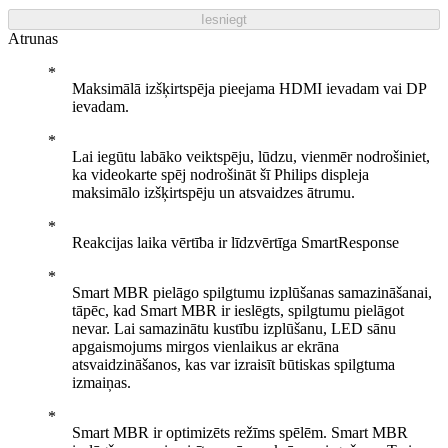
Iesniegt
Atrunas
Maksimālā izšķirtspēja pieejama HDMI ievadam vai DP
ievadam.
Lai iegūtu labāko veiktspēju, lūdzu, vienmēr nodrošiniet,
ka videokarte spēj nodrošināt šī Philips displeja
maksimālo izšķirtspēju un atsvaidzes ātrumu.
Reakcijas laika vērtība ir līdzvērtīga SmartResponse
Smart MBR pielāgo spilgtumu izplūšanas samazināšanai,
tāpēc, kad Smart MBR ir ieslēgts, spilgtumu pielāgot
nevar. Lai samazinātu kustību izplūšanu, LED sānu
apgaismojums mirgos vienlaikus ar ekrāna
atsvaidzināšanos, kas var izraisīt būtiskas spilgtuma
izmaiņas.
Smart MBR ir optimizēts režīms spēlēm. Smart MBR