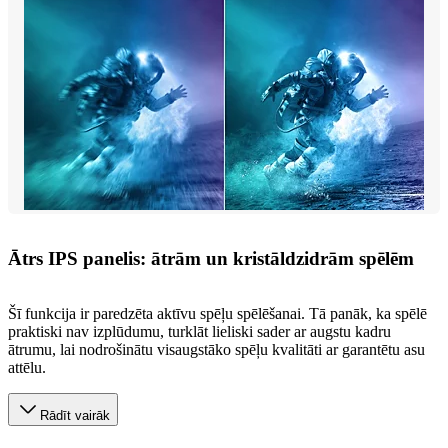
Ātrs IPS panelis: ātrām un kristāldzidrām spēlēm
Šī funkcija ir paredzēta aktīvu spēļu spēlēšanai. Tā panāk, ka spēlē
praktiski nav izplūdumu, turklāt lieliski sader ar augstu kadru
ātrumu, lai nodrošinātu visaugstāko spēļu kvalitāti ar garantētu asu
attēlu.
Rādīt vairāk