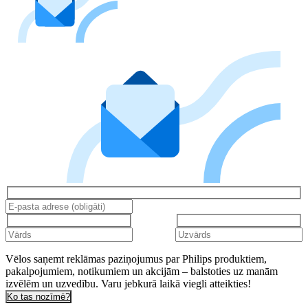
Vēlos saņemt reklāmas paziņojumus par Philips produktiem,
pakalpojumiem, notikumiem un akcijām – balstoties uz manām
izvēlēm un uzvedību. Varu jebkurā laikā viegli atteikties!
Ko tas nozīmē?