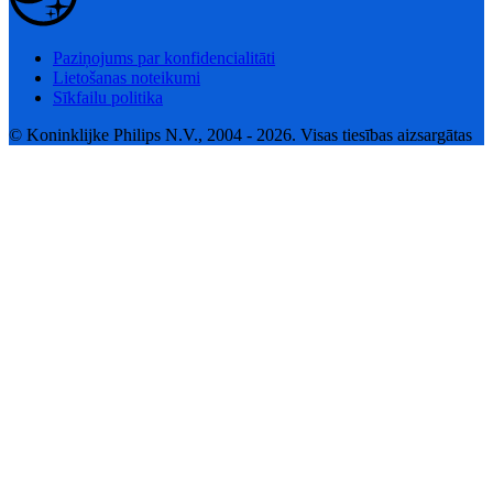
Paziņojums par konfidencialitāti
Lietošanas noteikumi
Sīkfailu politika
© Koninklijke Philips N.V., 2004 - 2026. Visas tiesības aizsargātas