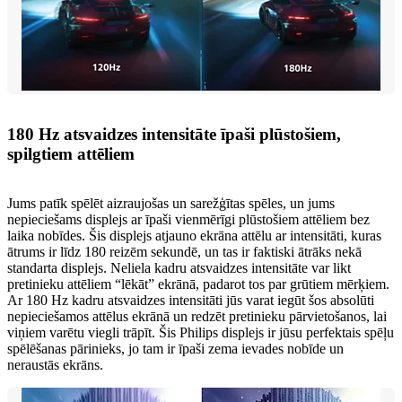
180 Hz atsvaidzes intensitāte īpaši plūstošiem,
spilgtiem attēliem
Jums patīk spēlēt aizraujošas un sarežģītas spēles, un jums
nepieciešams displejs ar īpaši vienmērīgi plūstošiem attēliem bez
laika nobīdes. Šis displejs atjauno ekrāna attēlu ar intensitāti, kuras
ātrums ir līdz 180 reizēm sekundē, un tas ir faktiski ātrāks nekā
standarta displejs. Neliela kadru atsvaidzes intensitāte var likt
pretinieku attēliem “lēkāt” ekrānā, padarot tos par grūtiem mērķiem.
Ar 180 Hz kadru atsvaidzes intensitāti jūs varat iegūt šos absolūti
nepieciešamos attēlus ekrānā un redzēt pretinieku pārvietošanos, lai
viņiem varētu viegli trāpīt. Šis Philips displejs ir jūsu perfektais spēļu
spēlēšanas pārinieks, jo tam ir īpaši zema ievades nobīde un
neraustās ekrāns.