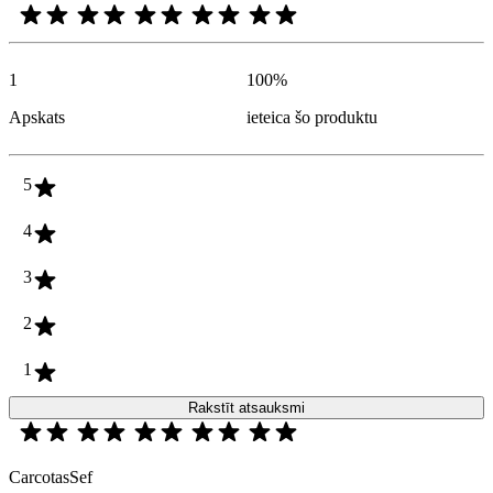
1
100
%
Apskats
ieteica šo produktu
5
4
3
2
1
Rakstīt atsauksmi
CarcotasSef