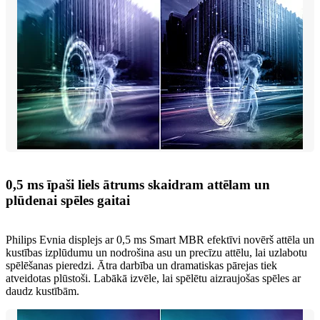
0,5 ms īpaši liels ātrums skaidram attēlam un
plūdenai spēles gaitai
Philips Evnia displejs ar 0,5 ms Smart MBR efektīvi novērš attēla un
kustības izplūdumu un nodrošina asu un precīzu attēlu, lai uzlabotu
spēlēšanas pieredzi. Ātra darbība un dramatiskas pārejas tiek
atveidotas plūstoši. Labākā izvēle, lai spēlētu aizraujošas spēles ar
daudz kustībām.