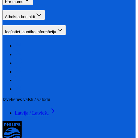
Par mums
Atbalsta kontakti
Iegūstiet jaunāko informāciju
Izvēlieties valsti / valodu
Latvija / Latviešu