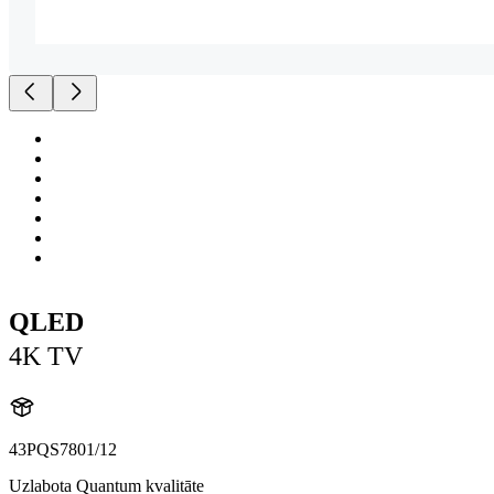
QLED
4K TV
43PQS7801/12
Uzlabota Quantum kvalitāte