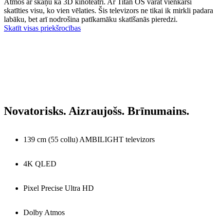
Atmos ar skaņu kā 3D kinoteātrī. Ar Titan OS varat vienkārši
skatīties visu, ko vien vēlaties. Šis televizors ne tikai ik mirkli padara
labāku, bet arī nodrošina patīkamāku skatīšanās pieredzi.
Skatīt visas priekšrocības
Novatorisks. Aizraujošs. Brīnumains.
139 cm (55 collu) AMBILIGHT televizors
4K QLED
Pixel Precise Ultra HD
Dolby Atmos