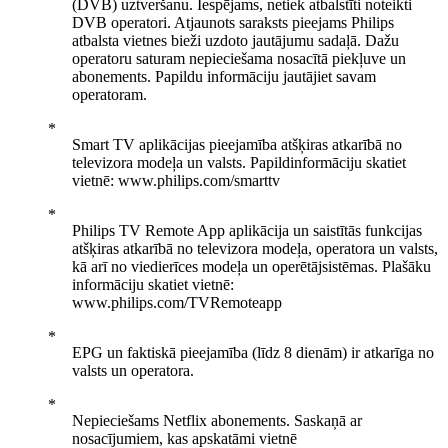
(DVB) uztveršanu. Iespējams, netiek atbalstīti noteikti
DVB operatori. Atjaunots saraksts pieejams Philips
atbalsta vietnes bieži uzdoto jautājumu sadaļā. Dažu
operatoru saturam nepieciešama nosacītā piekļuve un
abonements. Papildu informāciju jautājiet savam
operatoram.
Smart TV aplikācijas pieejamība atšķiras atkarībā no
televizora modeļa un valsts. Papildinformāciju skatiet
vietnē: www.philips.com/smarttv
Philips TV Remote App aplikācija un saistītās funkcijas
atšķiras atkarībā no televizora modeļa, operatora un valsts,
kā arī no viedierīces modeļa un operētājsistēmas. Plašāku
informāciju skatiet vietnē:
www.philips.com/TVRemoteapp
EPG un faktiskā pieejamība (līdz 8 dienām) ir atkarīga no
valsts un operatora.
Nepieciešams Netflix abonements. Saskaņā ar
nosacījumiem, kas apskatāmi vietnē