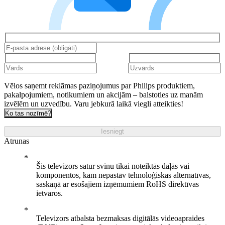
Vēlos saņemt reklāmas paziņojumus par Philips produktiem,
pakalpojumiem, notikumiem un akcijām – balstoties uz manām
izvēlēm un uzvedību. Varu jebkurā laikā viegli atteikties!
Ko tas nozīmē?
Iesniegt
Atrunas
Šis televizors satur svinu tikai noteiktās daļās vai
komponentos, kam nepastāv tehnoloģiskas alternatīvas,
saskaņā ar esošajiem izņēmumiem RoHS direktīvas
ietvaros.
Televizors atbalsta bezmaksas digitālās videoapraides