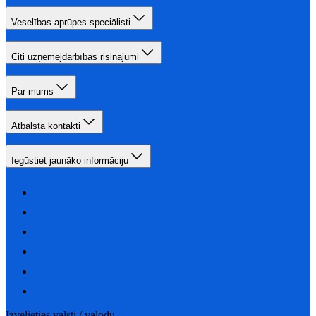
Veselības aprūpes speciālisti
Citi uzņēmējdarbības risinājumi
Par mums
Atbalsta kontakti
Iegūstiet jaunāko informāciju
Izvēlieties valsti / valodu