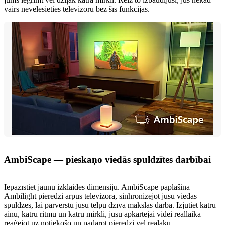
vairs nevēlēsieties televizoru bez šīs funkcijas.
AmbiScape — pieskaņo viedās spuldzītes darbībai
Iepazīstiet jaunu izklaides dimensiju. AmbiScape paplašina
Ambilight pieredzi ārpus televizora, sinhronizējot jūsu viedās
spuldzes, lai pārvērstu jūsu telpu dzīvā mākslas darbā. Izjūtiet katru
ainu, katru ritmu un katru mirkli, jūsu apkārtējai videi reāllaikā
reaģējot uz notiekošo un padarot pieredzi vēl reālāku.