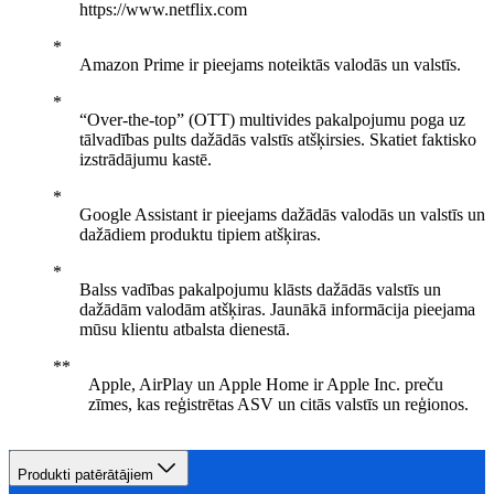
https://www.netflix.com
Amazon Prime ir pieejams noteiktās valodās un valstīs.
“Over-the-top” (OTT) multivides pakalpojumu poga uz
tālvadības pults dažādās valstīs atšķirsies. Skatiet faktisko
izstrādājumu kastē.
Google Assistant ir pieejams dažādās valodās un valstīs un
dažādiem produktu tipiem atšķiras.
Balss vadības pakalpojumu klāsts dažādās valstīs un
dažādām valodām atšķiras. Jaunākā informācija pieejama
mūsu klientu atbalsta dienestā.
Apple, AirPlay un Apple Home ir Apple Inc. preču
zīmes, kas reģistrētas ASV un citās valstīs un reģionos.
Produkti patērātājiem