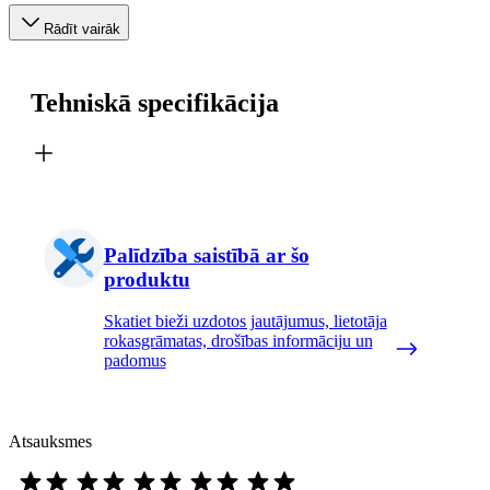
Rādīt vairāk
Tehniskā specifikācija
Palīdzība saistībā ar šo
produktu
Skatiet bieži uzdotos jautājumus, lietotāja
rokasgrāmatas, drošības informāciju un
padomus
Atsauksmes