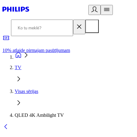
10% atlaide pirmajam pasūtījumam
3
TV
Visas sērijas
QLED 4K Ambilight TV