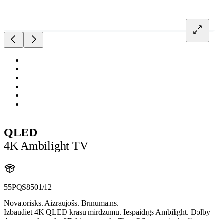
QLED
4K Ambilight TV
55PQS8501/12
Novatorisks. Aizraujošs. Brīnumains.
Izbaudiet 4K QLED krāsu mirdzumu. Iespaidīgs Ambilight. Dolby