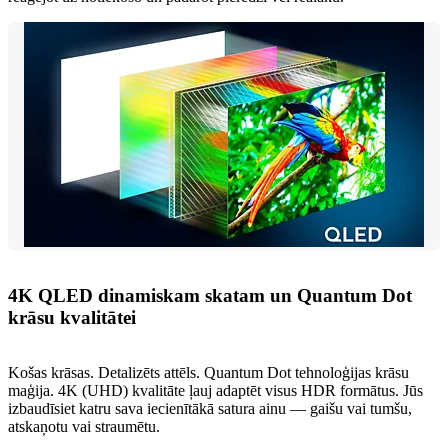
4K QLED dinamiskam skatam un Quantum Dot
krāsu kvalitātei
Košas krāsas. Detalizēts attēls. Quantum Dot tehnoloģijas krāsu
maģija. 4K (UHD) kvalitāte ļauj adaptēt visus HDR formātus. Jūs
izbaudīsiet katru sava iecienītākā satura ainu — gaišu vai tumšu,
atskaņotu vai straumētu.