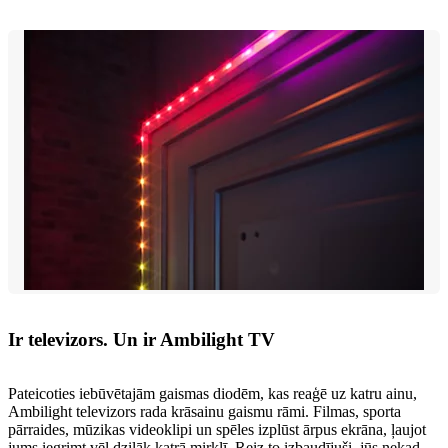
Ir televizors. Un ir Ambilight TV
Pateicoties iebūvētajām gaismas diodēm, kas reaģē uz katru ainu,
Ambilight televizors rada krāsainu gaismu rāmi. Filmas, sporta
pārraides, mūzikas videoklipi un spēles izplūst ārpus ekrāna, ļaujot
jums iegrimt vēl dziļāk katrā mirklī. Reiz to izbaudījuši, jūs nekad