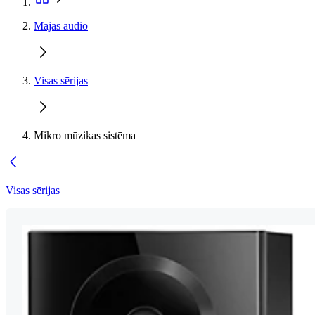
Mājas audio
Visas sērijas
Mikro mūzikas sistēma
Visas sērijas