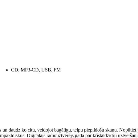
CD, MP3-CD, USB, FM
s un daudz ko citu, veidojot bagātīgu, telpu piepildošu skaņu. Nopūtiet
aktdiskus. Digitālais radiouztvērējs gādā par kristāldzidru uztveršanu,