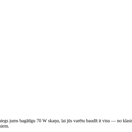
niegs jums bagātīgu 70 W skaņu, lai jūs varētu baudīt it visu — no kl
siem.