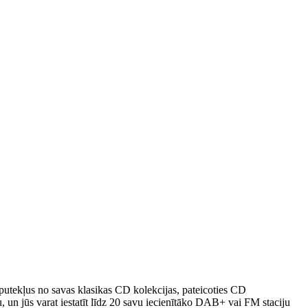
 putekļus no savas klasikas CD kolekcijas, pateicoties CD
 un jūs varat iestatīt līdz 20 savu iecienītāko DAB+ vai FM staciju