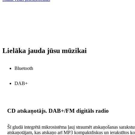
Lielāka jauda jūsu mūzikai
Bluetooth
DAB+
CD atskaņotājs. DAB+/FM digitāls radio
Šī gludā integrētā mikrosistēma ļauj straumēt atskaņošanas sarakstu
atskaņotājam, kas atskaņo arī MP3 kompaktdiskus un ierakstītos komp