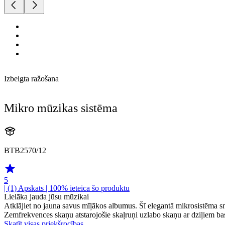
Izbeigta ražošana
Mikro mūzikas sistēma
BTB2570/12
5
| (1)
Apskats
| 100% ieteica šo produktu
Lielāka jauda jūsu mūzikai
Atklājiet no jauna savus mīļākos albumus. Šī elegantā mikrosistēma s
Zemfrekvences skaņu atstarojošie skaļruņi uzlabo skaņu ar dziļiem ba
Skatīt visas priekšrocības