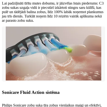
Lai padziļināti tīrītu mutes dobumu, ir jāizvēlas īstais piederums: C3
zobu sukas uzgaļa vidū ir piecstūrī izkārtoti stingru saru kūlīši, kas
pulē un tādējādi balina zobus, līdz 100% labāk noņemot plankumus
jau trīs dienās. Turklāt noņem līdz 10 reizēm vairāk aplikuma nekā
ar parasto zobu suku.
Sonicare Fluid Action sistēma
Philips Sonicare zobu suka tīra zobus vienlaikus maigi un efektīvi,