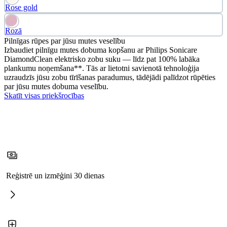
Rose gold
Rozā
Pilnīgas rūpes par jūsu mutes veselību
Izbaudiet pilnīgu mutes dobuma kopšanu ar Philips Sonicare
DiamondClean elektrisko zobu suku — līdz pat 100% labāka
plankumu noņemšana**. Tās ar lietotni savienotā tehnoloģija
uzraudzīs jūsu zobu tīrīšanas paradumus, tādējādi palīdzot rūpēties
par jūsu mutes dobuma veselību.
Skatīt visas priekšrocības
Reģistrē un izmēģini 30 dienas