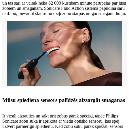
un tās sari ar vairāk nekā 62 000 kustībām minūtē parūpējas par jūsu
zobiem un smaganām. Sonicare Fluid Action sistēma papildina saru
darbību, pievadot šķidrumu dziļi zobu starpās un gar smaganu līniju.
Mūsu spiediena sensors palīdzēs aizsargāt smaganas
Ir viegli aizrauties un sākt tīrīt zobus pārāk spēcīgi, tāpēc Philips
Sonicare zobu suka ir aprīkota ar viedu optisko sensoru, kas spēj
uztvert pārmērīgu spiedienu. Kad zobu suku pārāk spiežat, sensors