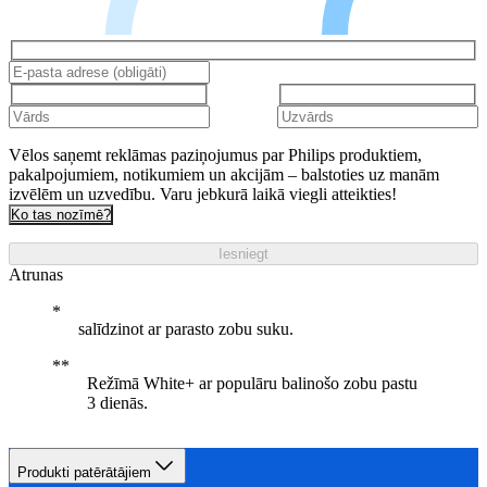
Vēlos saņemt reklāmas paziņojumus par Philips produktiem,
pakalpojumiem, notikumiem un akcijām – balstoties uz manām
izvēlēm un uzvedību. Varu jebkurā laikā viegli atteikties!
Ko tas nozīmē?
Iesniegt
Atrunas
salīdzinot ar parasto zobu suku.
Režīmā White+ ar populāru balinošo zobu pastu
3 dienās.
Produkti patērātājiem