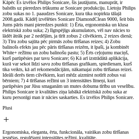
Kāpēc Es izvēlos Philips Sonicare, šis jautājums, manuprāt, ir
balstīts uz pieredzes trūkumu ar Sonicare produkciju. Lietoju Philips
zobu sukas no 1. paaudzes Sonicare, kura tika nopirkta tālajā
2008.gadā. Kādēļ izvēlēties Sonicare DiamondClean 9000, šeit būs
Jums pāris mani pieredzes punkti: 1) Ērta, ergonomiska un klusa
elektriskā zobu suka; 2) Ilgtspējīgs akumulators, vēl nav nācies to
lādēt ātrāk par 2 nedēļām, ja tīrīt zobus 2 cilvēkiem, 2 reizes dienā;
3) Tīru zobu sajūta pēc pirmās zobu tīrīšanas reizes; 4) Zobu
balinošs efekts jau pēc pāris tīrīšanas reizēm, it īpaši, ja kombinēt
White+ režīmu un zobu balinošu pastu; 5) Ērts ceļojumu maciņš,
kurš parūpēsies par tavu Sonicare; 6) Kā arī izstrādātā aplikācija,
kurā var sekot līdzi savu zobu tīrīšanas grafikam, spiedienam, kurš
tika veikts, kā arī rekomendācijām, nākamajai zobu tīrīšanas reizei.
Ideāli derēs tiem cilvēkiem, kuri mēdz aizmirst notīrīt zobus vai
bērniem; 7) 4 tīrīšanas režīmi un 3 intensitātes līmeņi, kuri
parūpēsies par Jūsu smaganām un mutes dobuma tīrību un veselību.
Philips Sonicare ir kvalitātes ziņa labākā elektriskā zobu suka ar
kuru personīgi man ir nācies saskarties. Es izvēlos Philips Sonicare.
Plusi
Ergonomiska, eleganta, ērta, funkcionāla, vairākas zobu tīrīšanas
iespējas, regulējami intensitātes režīmi, kvalitāte.