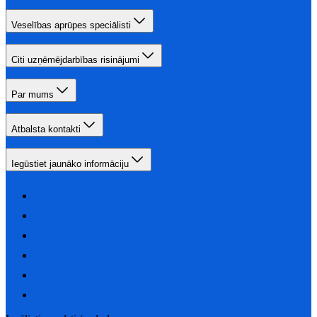
Veselības aprūpes speciālisti
Citi uzņēmējdarbības risinājumi
Par mums
Atbalsta kontakti
Iegūstiet jaunāko informāciju