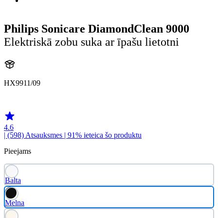
Philips Sonicare DiamondClean 9000
Elektriskā zobu suka ar īpašu lietotni
HX9911/09
HX991B
4.6
| (598)
Atsauksmes
| 91% ieteica šo produktu
Pieejams
Balta
Melna