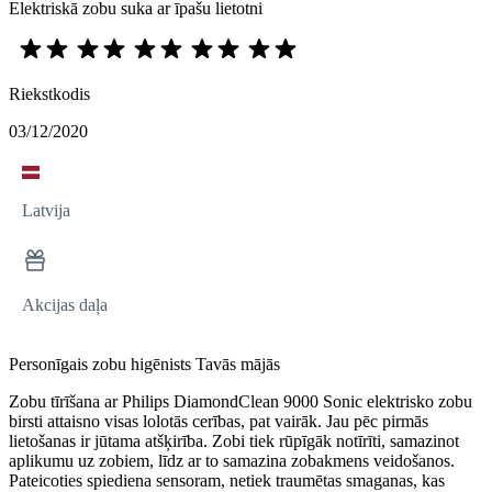
Elektriskā zobu suka ar īpašu lietotni
Riekstkodis
03/12/2020
Latvija
Akcijas daļa
Personīgais zobu higēnists Tavās mājās
Zobu tīrīšana ar Philips DiamondClean 9000 Sonic elektrisko zobu
birsti attaisno visas lolotās cerības, pat vairāk. Jau pēc pirmās
lietošanas ir jūtama atšķirība. Zobi tiek rūpīgāk notīrīti, samazinot
aplikumu uz zobiem, līdz ar to samazina zobakmens veidošanos.
Pateicoties spiediena sensoram, netiek traumētas smaganas, kas