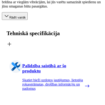
brīdina ar vieglām vibrācijām, lai jūs varētu samazināt spiedienu un
jūsu smaganas būtu pasargātas.
Rādīt vairāk
Tehniskā specifikācija
Palīdzība saistībā ar šo
produktu
Skatiet bieži uzdotos jautājumus, lietotāja
rokasgrāmatas, drošības informāciju un
padomus