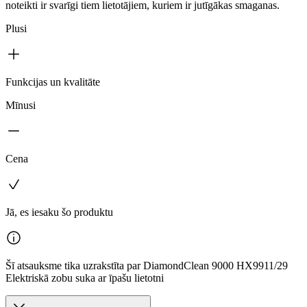
noteikti ir svarīgi tiem lietotājiem, kuriem ir jutīgākas smaganas.
Plusi
Funkcijas un kvalitāte
Mīnusi
Cena
Jā, es iesaku šo produktu
Šī atsauksme tika uzrakstīta par DiamondClean 9000 HX9911/29
Elektriskā zobu suka ar īpašu lietotni