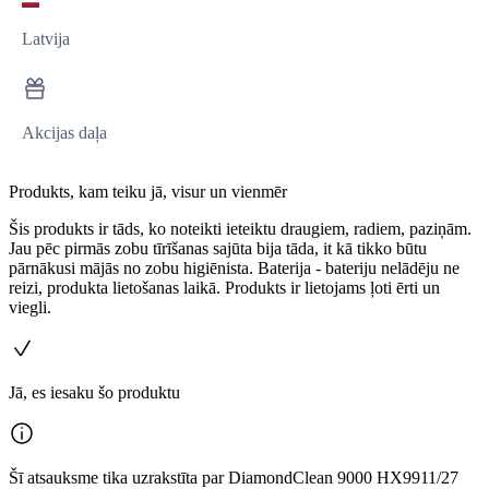
Latvija
Akcijas daļa
Produkts, kam teiku jā, visur un vienmēr
Šis produkts ir tāds, ko noteikti ieteiktu draugiem, radiem, paziņām.
Jau pēc pirmās zobu tīrīšanas sajūta bija tāda, it kā tikko būtu
pārnākusi mājās no zobu higiēnista. Baterija - bateriju nelādēju ne
reizi, produkta lietošanas laikā. Produkts ir lietojams ļoti ērti un
viegli.
Jā, es iesaku šo produktu
Šī atsauksme tika uzrakstīta par DiamondClean 9000 HX9911/27