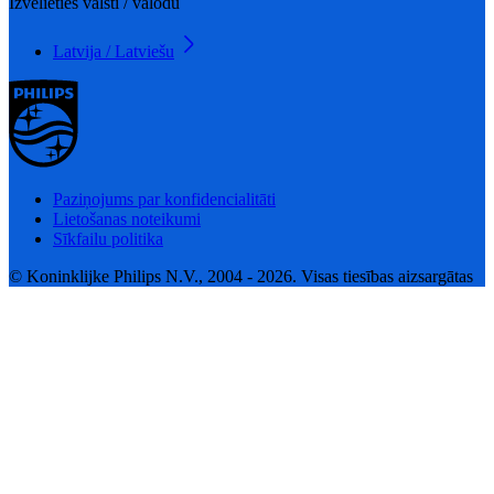
Izvēlieties valsti / valodu
Latvija / Latviešu
Paziņojums par konfidencialitāti
Lietošanas noteikumi
Sīkfailu politika
© Koninklijke Philips N.V., 2004 - 2026. Visas tiesības aizsargātas