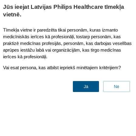
Jūs ieejat Latvijas Philips Healthcare tīmekļa
vietnē.
Tīmekļa vietne ir paredzēta tikai personām, kuras izmanto
medicīniskās ierīces kā profesionāļi, tostarp personām, kas
praktizē medicīnas profesijās, personām, kas darbojas veselības
aprūpes iestāžu labā vai organizācijām, kas tirgo medicīnas
ierīces kā profesionāļi.
Vai esat persona, kas atbilst iepriekš minētajiem kritērijiem?
Jā
Nē
Philips at EACVI 2023
Thank you for joining us at EACVI 2023. We hope you walked
away with some valuable clinical insights and had an opportunity
to collaborate with colleagues and Philips experts in the hands-on
tutorial sessions. The journey towards the future of cardiology