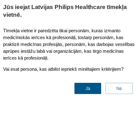
This page is also available in
United States (English)
Jūs ieejat Latvijas Philips Healthcare tīmekļa
vietnē.
Click here for important information about the field safety notice
regarding some Philips Respironics Sleep and Respiratory
Tīmekļa vietne ir paredzēta tikai personām, kuras izmanto
Care devices ›
medicīniskās ierīces kā profesionāļi, tostarp personām, kas
praktizē medicīnas profesijās, personām, kas darbojas veselības
aprūpes iestāžu labā vai organizācijām, kas tirgo medicīnas
ierīces kā profesionāļi.
Vai esat persona, kas atbilst iepriekš minētajiem kritērijiem?
Jā
Nē