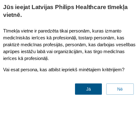
This page is also available in
United States (English)
Jūs ieejat Latvijas Philips Healthcare tīmekļa
vietnē.
Tīmekļa vietne ir paredzēta tikai personām, kuras izmanto
medicīniskās ierīces kā profesionāļi, tostarp personām, kas
Sleep Therapy Compliance
praktizē medicīnas profesijās, personām, kas darbojas veselības
aprūpes iestāžu labā vai organizācijām, kas tirgo medicīnas
ierīces kā profesionāļi.
Vai esat persona, kas atbilst iepriekš minētajiem kritērijiem?
Jā
Nē
Managing sleep apnea
therapy compliance
for long-
term benefit