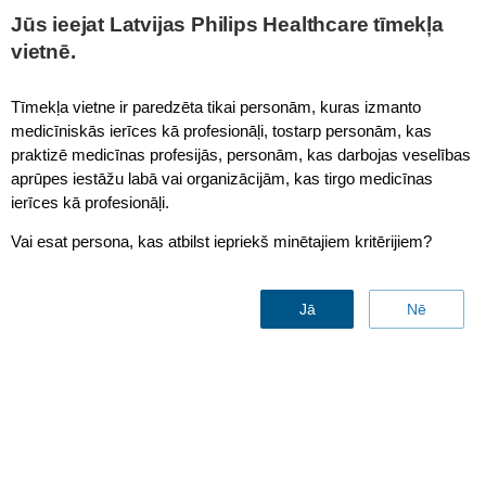
Jūs ieejat Latvijas Philips Healthcare tīmekļa
vietnē.
Tīmekļa vietne ir paredzēta tikai personām, kuras izmanto
Mēs nevaram parādīt šo saturu bez jūsu piekrišanas sīkfailu
medicīniskās ierīces kā profesionāļi, tostarp personām, kas
izmantošanai.
praktizē medicīnas profesijās, personām, kas darbojas veselības
Lai skatītu šo saturu, jums jāatjaunina sīkfailu preferences un
aprūpes iestāžu labā vai organizācijām, kas tirgo medicīnas
jāpiekrīt preferenču sīkfailu izmantošanai
ierīces kā profesionāļi.
Noklikšķiniet šeit, lai skatītu un pielāgotu sīkfailu iestatījumus.
Paldies!
Vai esat persona, kas atbilst iepriekš minētajiem kritērijiem?
Jā
Nē
With clinical context in their hands, caregivers at Isala Women and Children’s
Hospital can make an informed decision to respond to an alarm, escalate to a
colleague or rule it non-actionable.
Alarm management
Analysis, consulting, training and reporting services