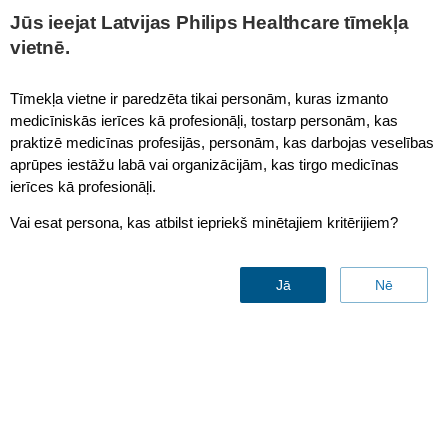
Jūs ieejat Latvijas Philips Healthcare tīmekļa
vietnē.
Tīmekļa vietne ir paredzēta tikai personām, kuras izmanto
Mēs nevaram parādīt šo saturu bez jūsu piekrišanas sīkfailu
medicīniskās ierīces kā profesionāļi, tostarp personām, kas
izmantošanai.
praktizē medicīnas profesijās, personām, kas darbojas veselības
Lai skatītu šo saturu, jums jāatjaunina sīkfailu preferences un
aprūpes iestāžu labā vai organizācijām, kas tirgo medicīnas
jāpiekrīt preferenču sīkfailu izmantošanai
ierīces kā profesionāļi.
Noklikšķiniet šeit, lai skatītu un pielāgotu sīkfailu iestatījumus.
Paldies!
Vai esat persona, kas atbilst iepriekš minētajiem kritērijiem?
Jā
Nē
With clinical context in their hands, caregivers at Isala Women and Children’s
Hospital can make an informed decision to respond to an alarm, escalate to a
colleague or rule it non-actionable.
Alarm management
Analysis, consulting, training and reporting services