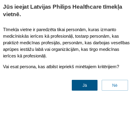
This page is also available in
United States (English)
Jūs ieejat Latvijas Philips Healthcare tīmekļa
vietnē.
Tīmekļa vietne ir paredzēta tikai personām, kuras izmanto
medicīniskās ierīces kā profesionāļi, tostarp personām, kas
Dynamic support for enhanced patient
praktizē medicīnas profesijās, personām, kas darbojas veselības
management
aprūpes iestāžu labā vai organizācijām, kas tirgo medicīnas
ierīces kā profesionāļi.
Vai esat persona, kas atbilst iepriekš minētajiem kritērijiem?
Jā
Nē