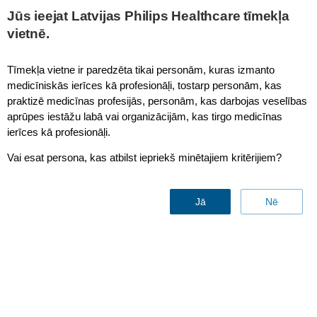
This page is also available in
United States (English)
Jūs ieejat Latvijas Philips Healthcare tīmekļa
vietnē.
Tīmekļa vietne ir paredzēta tikai personām, kuras izmanto
medicīniskās ierīces kā profesionāļi, tostarp personām, kas
praktizē medicīnas profesijās, personām, kas darbojas veselības
aprūpes iestāžu labā vai organizācijām, kas tirgo medicīnas
ierīces kā profesionāļi.
Vai esat persona, kas atbilst iepriekš minētajiem kritērijiem?
Jā
Nē
Structural heart disease