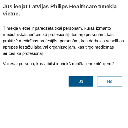
This page is also available in
United States (English)
Jūs ieejat Latvijas Philips Healthcare tīmekļa
vietnē.
Tīmekļa vietne ir paredzēta tikai personām, kuras izmanto
medicīniskās ierīces kā profesionāļi, tostarp personām, kas
Oncology
praktizē medicīnas profesijās, personām, kas darbojas veselības
aprūpes iestāžu labā vai organizācijām, kas tirgo medicīnas
ierīces kā profesionāļi.
Vai esat persona, kas atbilst iepriekš minētajiem kritērijiem?
Jā
Nē
A clear path to better