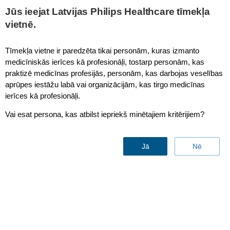
This page is also available in
United States (English)
Jūs ieejat Latvijas Philips Healthcare tīmekļa
vietnē.
Tīmekļa vietne ir paredzēta tikai personām, kuras izmanto
medicīniskās ierīces kā profesionāļi, tostarp personām, kas
Neonatal NIBP Air Hose, Length 1.5M (4.92 feet)
praktizē medicīnas profesijās, personām, kas darbojas veselības
aprūpes iestāžu labā vai organizācijām, kas tirgo medicīnas
ierīces kā profesionāļi.
Vai esat persona, kas atbilst iepriekš minētajiem kritērijiem?
Jā
Nē