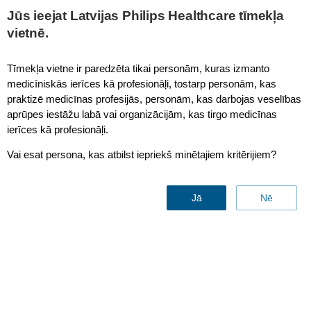
Jūs ieejat Latvijas Philips Healthcare tīmekļa
vietnē.
eCareCompanion patient app
Tīmekļa vietne ir paredzēta tikai personām, kuras izmanto
medicīniskās ierīces kā profesionāļi, tostarp personām, kas
praktizē medicīnas profesijās, personām, kas darbojas veselības
aprūpes iestāžu labā vai organizācijām, kas tirgo medicīnas
ierīces kā profesionāļi.
Vai esat persona, kas atbilst iepriekš minētajiem kritērijiem?
Jā
Nē