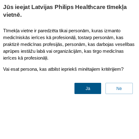
This page is also available in
United States (English)
Jūs ieejat Latvijas Philips Healthcare tīmekļa
vietnē.
Tīmekļa vietne ir paredzēta tikai personām, kuras izmanto
medicīniskās ierīces kā profesionāļi, tostarp personām, kas
IntelliVue Thermal Array
praktizē medicīnas profesijās, personām, kas darbojas veselības
aprūpes iestāžu labā vai organizācijām, kas tirgo medicīnas
ierīces kā profesionāļi.
Vai esat persona, kas atbilst iepriekš minētajiem kritērijiem?
Jā
Nē