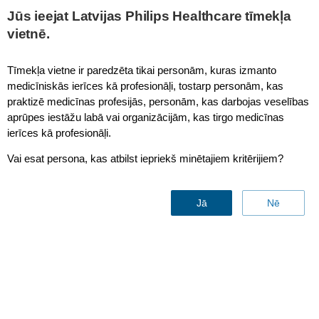
This page is also available in
United States (English)
Jūs ieejat Latvijas Philips Healthcare tīmekļa
vietnē.
Tīmekļa vietne ir paredzēta tikai personām, kuras izmanto
medicīniskās ierīces kā profesionāļi, tostarp personām, kas
Bispectral Index (BIS) Module
praktizē medicīnas profesijās, personām, kas darbojas veselības
aprūpes iestāžu labā vai organizācijām, kas tirgo medicīnas
ierīces kā profesionāļi.
Vai esat persona, kas atbilst iepriekš minētajiem kritērijiem?
Jā
Nē