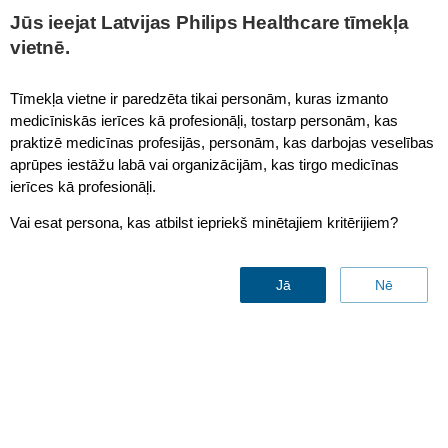
This page is also available in
United States (English)
Jūs ieejat Latvijas Philips Healthcare tīmekļa
vietnē.
Tīmekļa vietne ir paredzēta tikai personām, kuras izmanto
medicīniskās ierīces kā profesionāļi, tostarp personām, kas
X3/MX100
praktizē medicīnas profesijās, personām, kas darbojas veselības
aprūpes iestāžu labā vai organizācijām, kas tirgo medicīnas
ierīces kā profesionāļi.
Vai esat persona, kas atbilst iepriekš minētajiem kritērijiem?
Jā
Nē