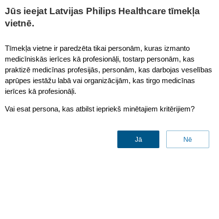
Jūs ieejat Latvijas Philips Healthcare tīmekļa
vietnē.
AC611 High Flow Nasal Cannula, Large
Tīmekļa vietne ir paredzēta tikai personām, kuras izmanto
medicīniskās ierīces kā profesionāļi, tostarp personām, kas
praktizē medicīnas profesijās, personām, kas darbojas veselības
aprūpes iestāžu labā vai organizācijām, kas tirgo medicīnas
ierīces kā profesionāļi.
Vai esat persona, kas atbilst iepriekš minētajiem kritērijiem?
Jā
Nē