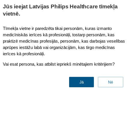
This page is also available in
United States (English)
Jūs ieejat Latvijas Philips Healthcare tīmekļa
vietnē.
Tīmekļa vietne ir paredzēta tikai personām, kuras izmanto
medicīniskās ierīces kā profesionāļi, tostarp personām, kas
IntraSight
praktizē medicīnas profesijās, personām, kas darbojas veselības
aprūpes iestāžu labā vai organizācijām, kas tirgo medicīnas
ierīces kā profesionāļi.
Vai esat persona, kas atbilst iepriekš minētajiem kritērijiem?
Jā
Nē