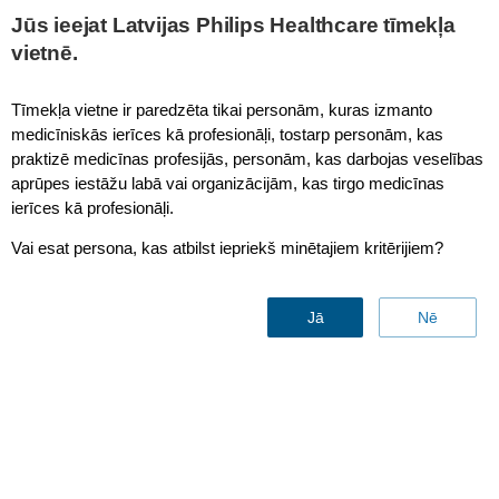
This page is also available in
United States (English)
Jūs ieejat Latvijas Philips Healthcare tīmekļa
vietnē.
Tīmekļa vietne ir paredzēta tikai personām, kuras izmanto
medicīniskās ierīces kā profesionāļi, tostarp personām, kas
IntelliVue MP60/MP70 ITD Roll Stand
praktizē medicīnas profesijās, personām, kas darbojas veselības
aprūpes iestāžu labā vai organizācijām, kas tirgo medicīnas
ierīces kā profesionāļi.
Vai esat persona, kas atbilst iepriekš minētajiem kritērijiem?
Jā
Nē