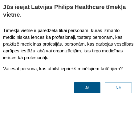
This page is also available in
United States (English)
Jūs ieejat Latvijas Philips Healthcare tīmekļa
vietnē.
Tīmekļa vietne ir paredzēta tikai personām, kuras izmanto
medicīniskās ierīces kā profesionāļi, tostarp personām, kas
IntelliVue MP80/90 Anesthesia Machine Penlon Prima SP3
praktizē medicīnas profesijās, personām, kas darbojas veselības
Mounting
aprūpes iestāžu labā vai organizācijām, kas tirgo medicīnas
ierīces kā profesionāļi.
Vai esat persona, kas atbilst iepriekš minētajiem kritērijiem?
Jā
Nē