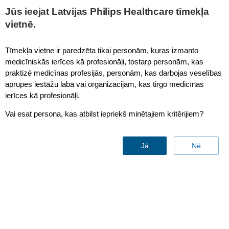
This page is also available in
United States (English)
Jūs ieejat Latvijas Philips Healthcare tīmekļa
vietnē.
Tīmekļa vietne ir paredzēta tikai personām, kuras izmanto
medicīniskās ierīces kā profesionāļi, tostarp personām, kas
CMS Krömker Mounting Solutions 15'' Flat Screen
praktizē medicīnas profesijās, personām, kas darbojas veselības
aprūpes iestāžu labā vai organizācijām, kas tirgo medicīnas
ierīces kā profesionāļi.
Vai esat persona, kas atbilst iepriekš minētajiem kritērijiem?
Jā
Nē