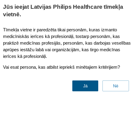
This page is also available in
United States (English)
Jūs ieejat Latvijas Philips Healthcare tīmekļa
vietnē.
Tīmekļa vietne ir paredzēta tikai personām, kuras izmanto
medicīniskās ierīces kā profesionāļi, tostarp personām, kas
Double pivot arm
praktizē medicīnas profesijās, personām, kas darbojas veselības
aprūpes iestāžu labā vai organizācijām, kas tirgo medicīnas
ierīces kā profesionāļi.
Vai esat persona, kas atbilst iepriekš minētajiem kritērijiem?
Jā
Nē