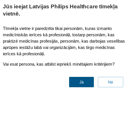
This page is also available in
United States (English)
Jūs ieejat Latvijas Philips Healthcare tīmekļa
vietnē.
Tīmekļa vietne ir paredzēta tikai personām, kuras izmanto
medicīniskās ierīces kā profesionāļi, tostarp personām, kas
Double pivot arm (250mm+250mm) mounting options
praktizē medicīnas profesijās, personām, kas darbojas veselības
aprūpes iestāžu labā vai organizācijām, kas tirgo medicīnas
ierīces kā profesionāļi.
Vai esat persona, kas atbilst iepriekš minētajiem kritērijiem?
Jā
Nē