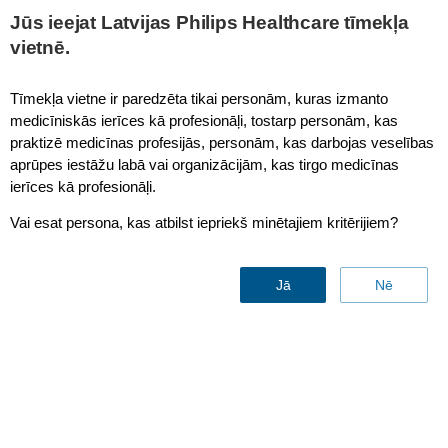
This page is also available in
United States (English)
Jūs ieejat Latvijas Philips Healthcare tīmekļa
vietnē.
Tīmekļa vietne ir paredzēta tikai personām, kuras izmanto
medicīniskās ierīces kā profesionāļi, tostarp personām, kas
Compressed SENSE - MSK
praktizē medicīnas profesijās, personām, kas darbojas veselības
aprūpes iestāžu labā vai organizācijām, kas tirgo medicīnas
ierīces kā profesionāļi.
Vai esat persona, kas atbilst iepriekš minētajiem kritērijiem?
Jā
Nē