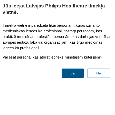
This page is also available in
United States (English)
Jūs ieejat Latvijas Philips Healthcare tīmekļa
vietnē.
Tīmekļa vietne ir paredzēta tikai personām, kuras izmanto
medicīniskās ierīces kā profesionāļi, tostarp personām, kas
Smart Quant - Cardiac
praktizē medicīnas profesijās, personām, kas darbojas veselības
aprūpes iestāžu labā vai organizācijām, kas tirgo medicīnas
ierīces kā profesionāļi.
Vai esat persona, kas atbilst iepriekš minētajiem kritērijiem?
Jā
Nē