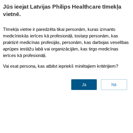
This page is also available in
United States (English)
Jūs ieejat Latvijas Philips Healthcare tīmekļa
vietnē.
Tīmekļa vietne ir paredzēta tikai personām, kuras izmanto
medicīniskās ierīces kā profesionāļi, tostarp personām, kas
3-in-1 Electric Steam Sterilizer
praktizē medicīnas profesijās, personām, kas darbojas veselības
aprūpes iestāžu labā vai organizācijām, kas tirgo medicīnas
ierīces kā profesionāļi.
Vai esat persona, kas atbilst iepriekš minētajiem kritērijiem?
Jā
Nē