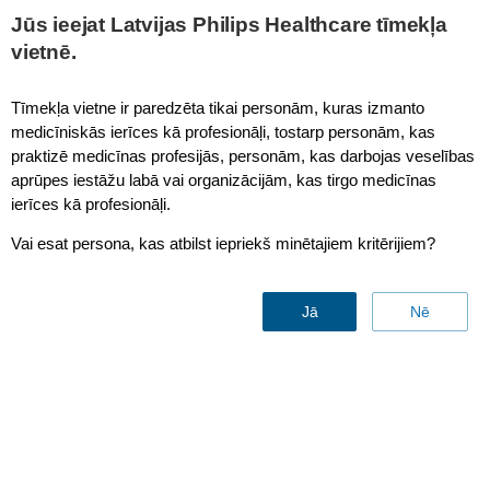
Jūs ieejat Latvijas Philips Healthcare tīmekļa
vietnē.
Tīmekļa vietne ir paredzēta tikai personām, kuras izmanto
medicīniskās ierīces kā profesionāļi, tostarp personām, kas
praktizē medicīnas profesijās, personām, kas darbojas veselības
aprūpes iestāžu labā vai organizācijām, kas tirgo medicīnas
ierīces kā profesionāļi.
Vai esat persona, kas atbilst iepriekš minētajiem kritērijiem?
Contact & support
Jā
Nē
Find similar products
Contact us