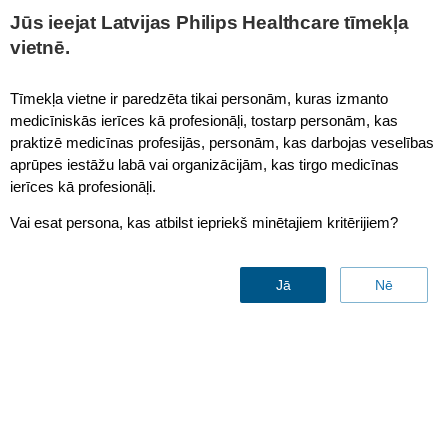
This page is also available in
United States (English)
Jūs ieejat Latvijas Philips Healthcare tīmekļa
vietnē.
Tīmekļa vietne ir paredzēta tikai personām, kuras izmanto
medicīniskās ierīces kā profesionāļi, tostarp personām, kas
Orthopedics
praktizē medicīnas profesijās, personām, kas darbojas veselības
aprūpes iestāžu labā vai organizācijām, kas tirgo medicīnas
ierīces kā profesionāļi.
Vai esat persona, kas atbilst iepriekš minētajiem kritērijiem?
Jā
Nē
IntelliSpace Portal clinical
portfolio
Back to overview
Contact us