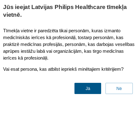
This page is also available in
United States (English)
Jūs ieejat Latvijas Philips Healthcare tīmekļa
vietnē.
Tīmekļa vietne ir paredzēta tikai personām, kuras izmanto
medicīniskās ierīces kā profesionāļi, tostarp personām, kas
DICOM - Electrophysiology
praktizē medicīnas profesijās, personām, kas darbojas veselības
aprūpes iestāžu labā vai organizācijām, kas tirgo medicīnas
ierīces kā profesionāļi.
Vai esat persona, kas atbilst iepriekš minētajiem kritērijiem?
Jā
Nē
Support documentation
Sazinies ar mums