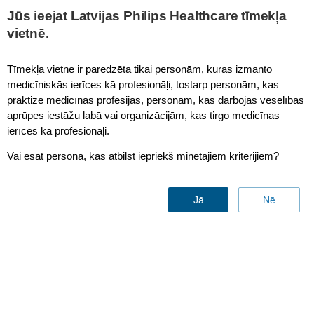
This page is also available in
United States (English)
Jūs ieejat Latvijas Philips Healthcare tīmekļa
vietnē.
Tīmekļa vietne ir paredzēta tikai personām, kuras izmanto
medicīniskās ierīces kā profesionāļi, tostarp personām, kas
IHE - Patient Monitoring
praktizē medicīnas profesijās, personām, kas darbojas veselības
aprūpes iestāžu labā vai organizācijām, kas tirgo medicīnas
ierīces kā profesionāļi.
Vai esat persona, kas atbilst iepriekš minētajiem kritērijiem?
Jā
Nē
Support documentation
Sazinies ar mums