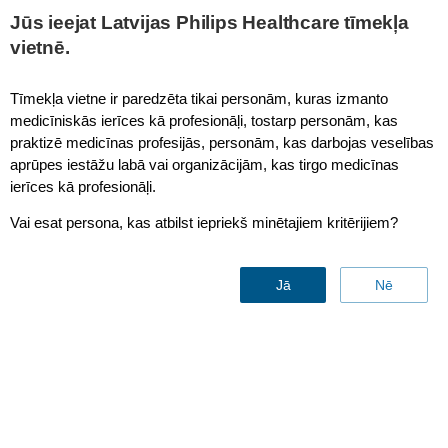
This page is also available in
United States (English)
Jūs ieejat Latvijas Philips Healthcare tīmekļa
vietnē.
Tīmekļa vietne ir paredzēta tikai personām, kuras izmanto
medicīniskās ierīces kā profesionāļi, tostarp personām, kas
Maintenance services
praktizē medicīnas profesijās, personām, kas darbojas veselības
aprūpes iestāžu labā vai organizācijām, kas tirgo medicīnas
ierīces kā profesionāļi.
Vai esat persona, kas atbilst iepriekš minētajiem kritērijiem?
Jā
Nē
Maintenance services
Optimize workflows and reduce unplanned