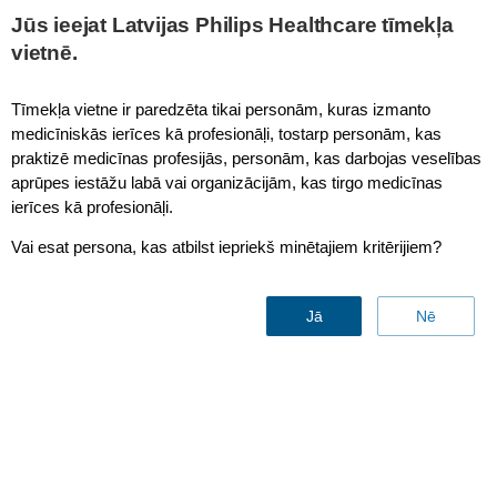
Jūs ieejat Latvijas Philips Healthcare tīmekļa
vietnē.
Applications
Tīmekļa vietne ir paredzēta tikai personām, kuras izmanto
medicīniskās ierīces kā profesionāļi, tostarp personām, kas
praktizē medicīnas profesijās, personām, kas darbojas veselības
aprūpes iestāžu labā vai organizācijām, kas tirgo medicīnas
ierīces kā profesionāļi.
Vai esat persona, kas atbilst iepriekš minētajiem kritērijiem?
Applications
Jā
Nē
Sazinies ar mums