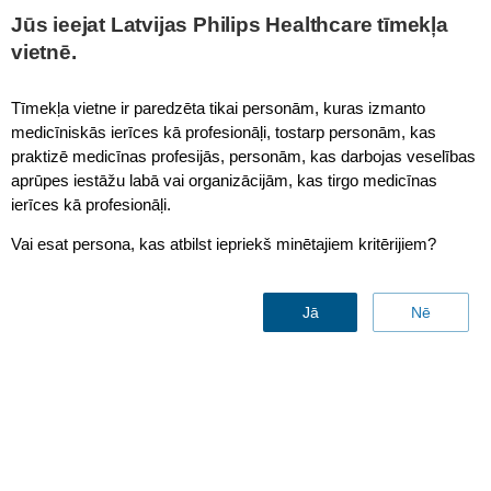
This page is also available in
United States (English)
Jūs ieejat Latvijas Philips Healthcare tīmekļa
vietnē.
Tīmekļa vietne ir paredzēta tikai personām, kuras izmanto
medicīniskās ierīces kā profesionāļi, tostarp personām, kas
Medical Device Integration
praktizē medicīnas profesijās, personām, kas darbojas veselības
aprūpes iestāžu labā vai organizācijām, kas tirgo medicīnas
ierīces kā profesionāļi.
Vai esat persona, kas atbilst iepriekš minētajiem kritērijiem?
Jā
Nē
Medical Device Integration
Unlock the value of your medical device data