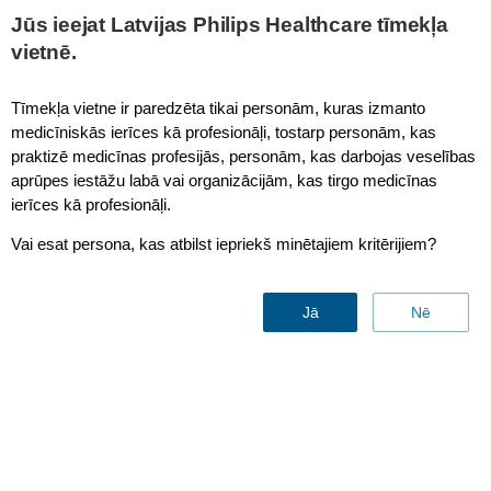
This page is also available in
United States (English)
Jūs ieejat Latvijas Philips Healthcare tīmekļa
vietnē.
Tīmekļa vietne ir paredzēta tikai personām, kuras izmanto
medicīniskās ierīces kā profesionāļi, tostarp personām, kas
Confidence
praktizē medicīnas profesijās, personām, kas darbojas veselības
aprūpes iestāžu labā vai organizācijām, kas tirgo medicīnas
ierīces kā profesionāļi.
Vai esat persona, kas atbilst iepriekš minētajiem kritērijiem?
Jā
Nē
Find the right clinical
applications for your needs
Contact us
Download brochure