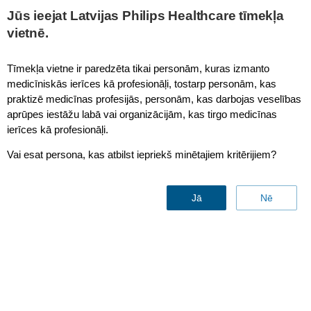
This page is also available in
United States (English)
Jūs ieejat Latvijas Philips Healthcare tīmekļa
vietnē.
Tīmekļa vietne ir paredzēta tikai personām, kuras izmanto
medicīniskās ierīces kā profesionāļi, tostarp personām, kas
Clinical Measurement Modules
praktizē medicīnas profesijās, personām, kas darbojas veselības
aprūpes iestāžu labā vai organizācijām, kas tirgo medicīnas
ierīces kā profesionāļi.
Vai esat persona, kas atbilst iepriekš minētajiem kritērijiem?
Jā
Nē
Delivering
clinical measurements
where and when they’re
needed