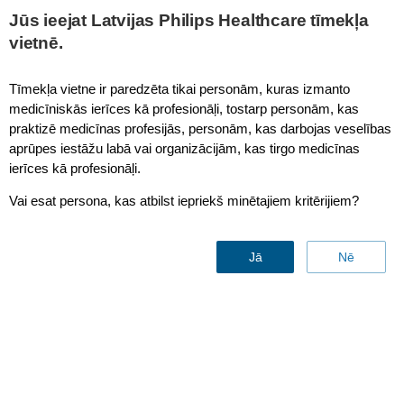
This page is also available in
United States (English)
Jūs ieejat Latvijas Philips Healthcare tīmekļa
vietnē.
Tīmekļa vietne ir paredzēta tikai personām, kuras izmanto
medicīniskās ierīces kā profesionāļi, tostarp personām, kas
Intensive Care Unit
praktizē medicīnas profesijās, personām, kas darbojas veselības
aprūpes iestāžu labā vai organizācijām, kas tirgo medicīnas
ierīces kā profesionāļi.
Vai esat persona, kas atbilst iepriekš minētajiem kritērijiem?
Jā
Nē
Intensive Care Unit