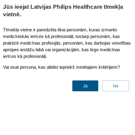
Jūs ieejat Latvijas Philips Healthcare tīmekļa
vietnē.
BYOD: "Bring Your Own Device"
Tīmekļa vietne ir paredzēta tikai personām, kuras izmanto
medicīniskās ierīces kā profesionāļi, tostarp personām, kas
praktizē medicīnas profesijās, personām, kas darbojas veselības
aprūpes iestāžu labā vai organizācijām, kas tirgo medicīnas
ierīces kā profesionāļi.
Vai esat persona, kas atbilst iepriekš minētajiem kritērijiem?
Jā
Nē
BYOD: "Bring Your Own
Device"